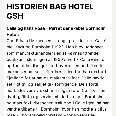
HISTORIEN BAG HOTEL
GSH
Calle og hans Rose - Parret der skabte Bornholm
Hotels
Carl Edvard Mogensen - i daglig tale kaldet "Calle" -
blev født på Bornholm i 1923. Han blev uddannet
som manufakturhandler i en af Rønnes førende
butikker. I slutningen af 1950'erne fik Calle øjnene
op for, at landbruget stod overfor en omfattende
mekanisering. Kort efter læretiden tog han derfor til
Sjælland for at sælge malkemaskiner. Calle havde
set rigtigt, og salget gik forrygende. Dels fordi
markedet var i vækst, men også fordi Calle var en
dygtig, flittig og serviceminded sælger. Bornholm
og manufakturbranchen trak dog i Calle igen, så han
vendte tilbage til Bornholm, hvor han mødte sit livs
rose - i bogstavelig forstand - for Rosemarie