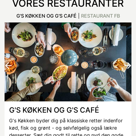
VORES RESTAURANTER
G'S KØKKEN OG G'S CAFÉ
|
RESTAURANT FB
G'S KØKKEN OG G'S CAFÉ
G's Køkken byder dig på klassiske retter indenfor
kød, fisk og grønt - og selvfølgelig også lækre
desserter. Sæt dig godt til rette og nyd den gode