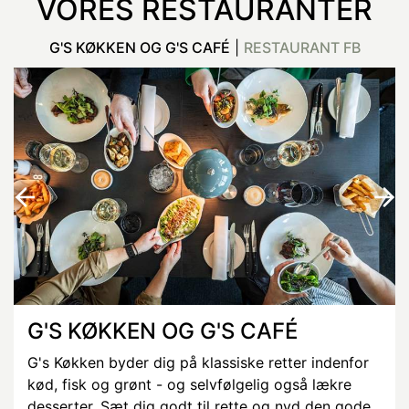
VORES RESTAURANTER
G'S KØKKEN OG G'S CAFÉ
|
RESTAURANT FB
G'S KØKKEN OG G'S CAFÉ
G's Køkken byder dig på klassiske retter indenfor
kød, fisk og grønt - og selvfølgelig også lækre
desserter. Sæt dig godt til rette og nyd den gode