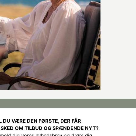
L DU VÆRE DEN FØRSTE, DER FÅR
ESKED OM TILBUD OG SPÆNDENDE NYT?
lmeld dig vores nyhedsbrev og drøm dig