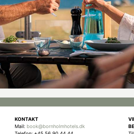
KONTAKT
VI
Mail:
book@bornholmhotels.dk
B
Telefon: +45 56 90 44 44
Ti