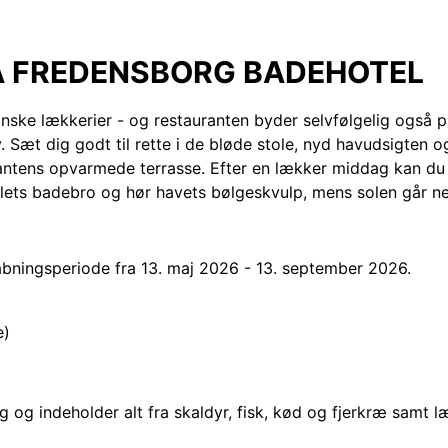
Å FREDENSBORG BADEHOTEL
nske lækkerier - og restauranten byder selvfølgelig også p
 Sæt dig godt til rette i de bløde stole, nyd havudsigten o
antens opvarmede terrasse. Efter en lækker middag kan du 
tellets badebro og hør havets bølgeskvulp, mens solen går n
 åbningsperiode fra 13. maj 2026 - 13. september 2026.
e)
g og indeholder alt fra skaldyr, fisk, kød og fjerkræ samt l