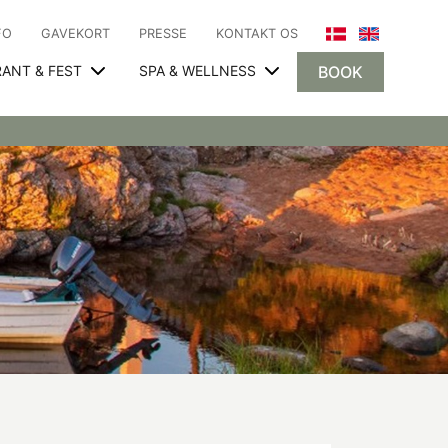
FO
GAVEKORT
PRESSE
KONTAKT OS
RANT & FEST
SPA & WELLNESS
BOOK